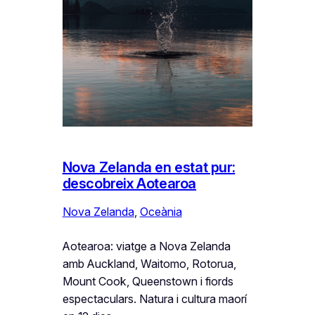
Nova Zelanda en estat pur:
descobreix Aotearoa
Nova Zelanda
, 
Oceània
Aotearoa: viatge a Nova Zelanda
amb Auckland, Waitomo, Rotorua,
Mount Cook, Queenstown i fiords
espectaculars. Natura i cultura maorí