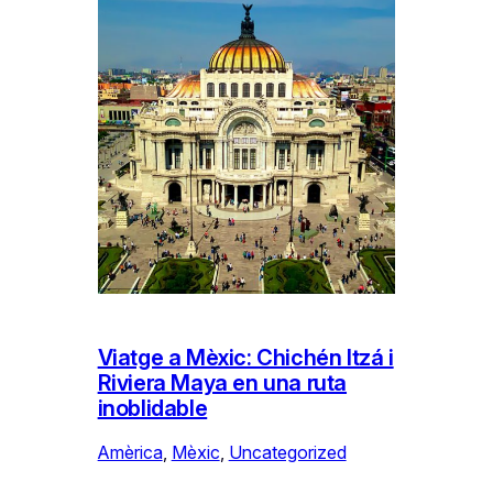
Viatge a Mèxic: Chichén Itzá i
Riviera Maya en una ruta
inoblidable
Amèrica
, 
Mèxic
, 
Uncategorized