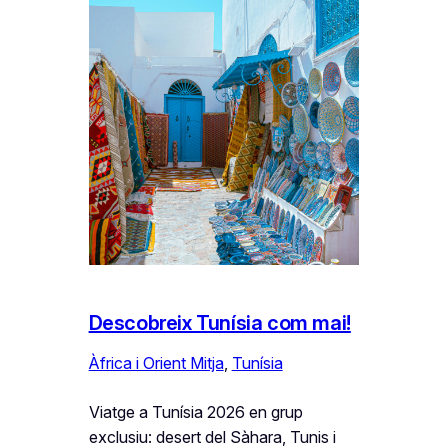
Descobreix Tunísia com mai!
Àfrica i Orient Mitja
, 
Tunísia
Viatge a Tunísia 2026 en grup
exclusiu: desert del Sàhara, Tunis i