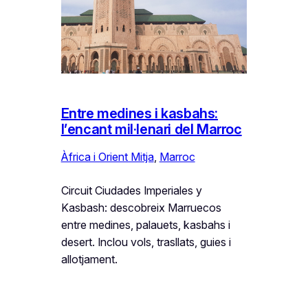
Entre medines i kasbahs:
l’encant mil·lenari del Marroc
Àfrica i Orient Mitja
, 
Marroc
Circuit Ciudades Imperiales y
Kasbash: descobreix Marruecos
entre medines, palauets, kasbahs i
desert. Inclou vols, trasllats, guies i
allotjament.