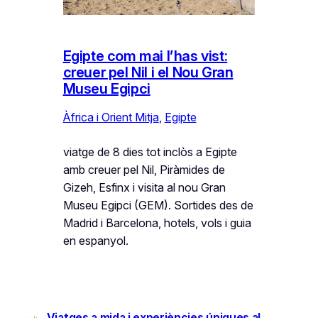
Egipte com mai l’has vist:
creuer pel Nil i el Nou Gran
Museu Egipci
Àfrica i Orient Mitja
, 
Egipte
viatge de 8 dies tot inclòs a Egipte
amb creuer pel Nil, Piràmides de
Gizeh, Esfinx i visita al nou Gran
Museu Egipci (GEM). Sortides des de
Madrid i Barcelona, hotels, vols i guia
en espanyol.
Viatges a mida i experiències úniques al