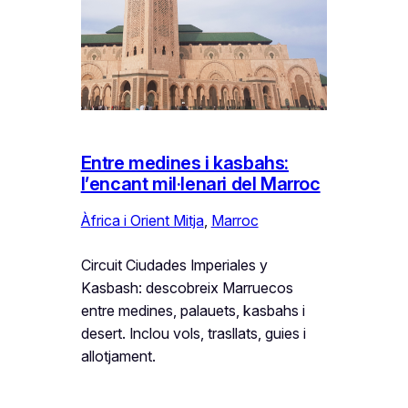
Entre medines i kasbahs:
l’encant mil·lenari del Marroc
Àfrica i Orient Mitja
, 
Marroc
Circuit Ciudades Imperiales y
Kasbash: descobreix Marruecos
entre medines, palauets, kasbahs i
desert. Inclou vols, trasllats, guies i
allotjament.