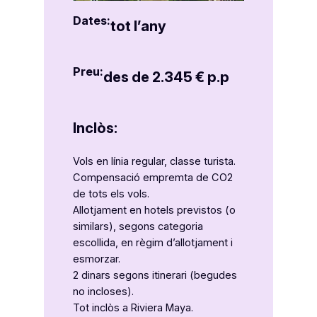
Dates:
tot l’any
Preu:
des de 2.345 € p.p
Inclòs:
Vols en línia regular, classe turista.
Compensació empremta de CO2
de tots els vols.
Allotjament en hotels previstos (o
similars), segons categoria
escollida, en règim d’allotjament i
esmorzar.
2 dinars segons itinerari (begudes
no incloses).
Tot inclòs a Riviera Maya.