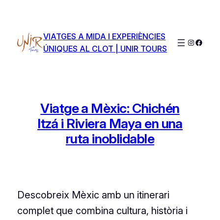
Saltar
al
contenido
VIATGES A MIDA I EXPERIÈNCIES
Instagra
Faceb
ÚNIQUES AL CLOT | UNIR TOURS
Viatge a Mèxic: Chichén
Itzá i Riviera Maya en una
ruta inoblidable
Descobreix Mèxic amb un itinerari
complet que combina cultura, història i