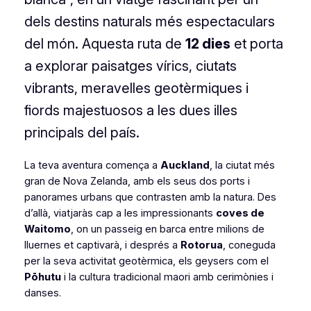
dels destins naturals més espectaculars
del món. Aquesta ruta de
12 dies
et porta
a explorar paisatges vírics, ciutats
vibrants, meravelles geotèrmiques i
fiords majestuosos a les dues illes
principals del país.
La teva aventura comença a
Auckland
, la ciutat més
gran de Nova Zelanda, amb els seus dos ports i
panorames urbans que contrasten amb la natura. Des
d’allà, viatjaràs cap a les impressionants
c
oves
de
Waitomo
, on un passeig en barca entre milions de
lluernes et captivarà, i després a
Rotorua
, coneguda
per la seva activitat geotèrmica, els geysers com el
Pōhutu
i la cultura tradicional maori amb cerimònies i
danses.