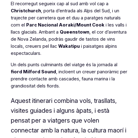
El recorregut segueix cap al sud amb vol cap a
Christchurch
, porta d’entrada als Alps del Sud, i un
trajecte per carretera que et duu a paratges naturals
com el
Parc Nacional Aoraki/Mount Cook
i les valls i
llacs glacials. Arribant a
Queenstown
, el cor d’aventura
de Nova Zelanda, podràs gaudir de tastos de vins
locals, creuers pel llac
Wakatipu
i paisatges alpins
espectaculars.
Un dels punts culminants del viatge és la jornada al
fiord Milford Sound
, incloent un creuer panoràmic per
prendre contacte amb cascades, fauna marina i la
grandiositat dels fiords.
Aquest itinerari combina vols, trasllats,
visites guiades i alguns àpats, i està
pensat per a viatgers que volen
connectar amb la natura, la cultura maorí i