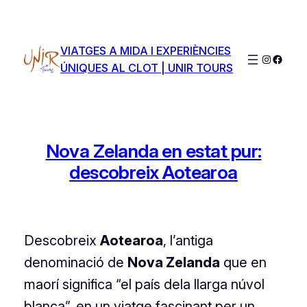
Saltar
al
contenido
VIATGES A MIDA I EXPERIÈNCIES
Instagra
Faceb
ÚNIQUES AL CLOT | UNIR TOURS
Nova Zelanda en estat pur:
descobreix Aotearoa
Descobreix
Aotearoa
, l’antiga
denominació de
Nova Zelanda
que en
maorí significa “el país dela llarga núvol
blanca”, en un viatge fascinant per un