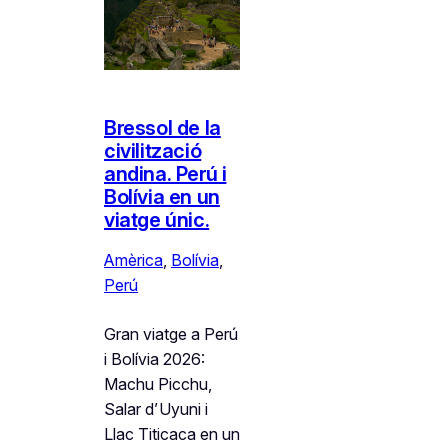
Bressol de la
civilització
andina. Perú i
Bolívia en un
viatge únic.
Amèrica
, 
Bolívia
, 
Perú
Gran viatge a Perú
i Bolívia 2026:
Machu Picchu,
Salar d’Uyuni i
Llac Titicaca en un