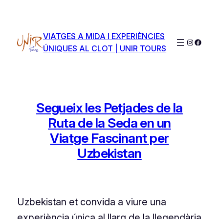
Saltar
al
contenido
VIATGES A MIDA I EXPERIÈNCIES
Instagra
Faceb
ÚNIQUES AL CLOT | UNIR TOURS
Segueix les Petjades de la
Ruta de la Seda en un
Viatge Fascinant per
Uzbekistan
Uzbekistan et convida a viure una
experiència única al llarg de la llegendària