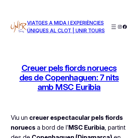
Saltar
al
contenido
VIATGES A MIDA I EXPERIÈNCIES
Instagra
Faceb
ÚNIQUES AL CLOT | UNIR TOURS
Creuer pels fiords noruecs
des de Copenhaguen: 7 nits
amb MSC Euribia
Viu un
creuer espectacular pels fiords
noruecs
a bord de l’
MSC Euribia
, partint
des de
Copenhaguen (Dinamarca)
en