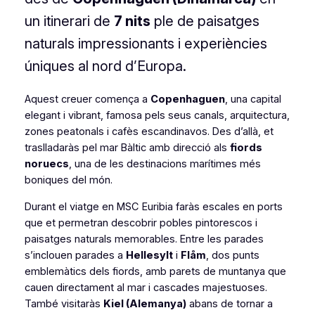
un itinerari de
7 nits
ple de paisatges
naturals impressionants i experiències
úniques al nord d’Europa.
Aquest creuer comença a
Copenhaguen
, una capital
elegant i vibrant, famosa pels seus canals, arquitectura,
zones peatonals i cafès escandinavos. Des d’allà, et
traslladaràs pel mar Bàltic amb direcció als
fiords
noruecs
, una de les destinacions marítimes més
boniques del món.
Durant el viatge en MSC Euribia faràs escales en ports
que et permetran descobrir pobles pintorescos i
paisatges naturals memorables. Entre les parades
s’inclouen parades a
Hellesylt
i
Flåm
, dos punts
emblemàtics dels fiords, amb parets de muntanya que
cauen directament al mar i cascades majestuoses.
També visitaràs
Kiel (Alemanya)
abans de tornar a