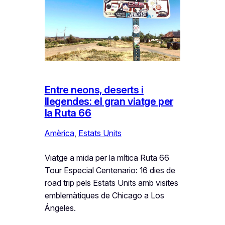
Entre neons, deserts i
llegendes: el gran viatge per
la Ruta 66
Amèrica
, 
Estats Units
Viatge a mida per la mítica Ruta 66
Tour Especial Centenario: 16 dies de
road trip pels Estats Units amb visites
emblemàtiques de Chicago a Los
Ángeles.