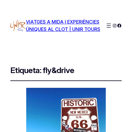
VIATGES A MIDA I EXPERIÈNCIES
Instagra
Faceb
ÚNIQUES AL CLOT | UNIR TOURS
Etiqueta:
fly&drive