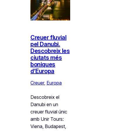
Creuer fluvial
pel Danubi.
Descobreix les
ciutats més
boniques
d’Europa
Creuer
, 
Europa
Descobreix el
Danubi en un
creuer fluvial únic
amb Unir Tours:
Viena, Budapest,