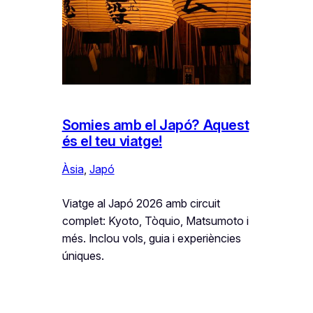
Somies amb el Japó? Aquest
és el teu viatge!
Àsia
, 
Japó
Viatge al Japó 2026 amb circuit
complet: Kyoto, Tòquio, Matsumoto i
més. Inclou vols, guia i experiències
úniques.